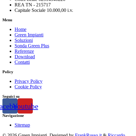
REA TN - 215717
Capitale Sociale 10.000,00 i.v.
Menu
Home
Green Impianti
Soluzioni
Sonda Green Plus
Referenze
Download
Contatti
Policy
Privacy Policy
Cookie Policy
Seguici su
acebook
Youtube
Navigazione
Sitemap
© 2026 Green Impianti. Designed by
FrankRusso.it
&
Riccardo