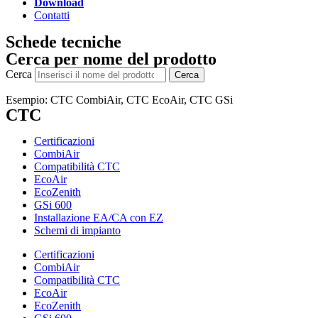
Download
Contatti
Schede tecniche
Cerca per nome del prodotto
Cerca
Cerca
Esempio: CTC CombiAir, CTC EcoAir, CTC GSi
CTC
Certificazioni
CombiAir
Compatibilità CTC
EcoAir
EcoZenith
GSi 600
Installazione EA/CA con EZ
Schemi di impianto
Certificazioni
CombiAir
Compatibilità CTC
EcoAir
EcoZenith